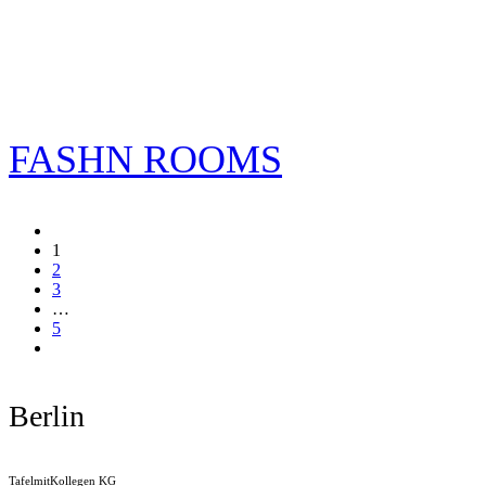
FASHN ROOMS
1
2
3
…
5
Berlin
TafelmitKollegen KG