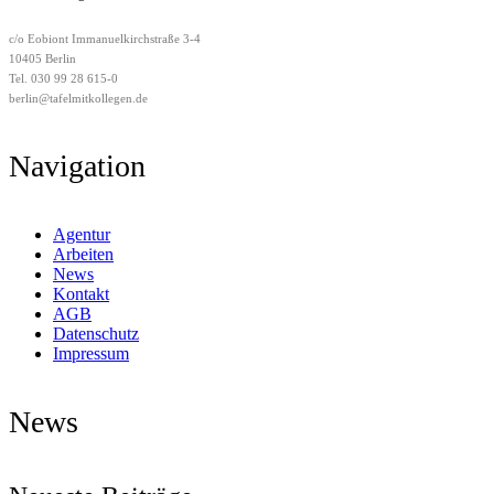
c/o Eobiont Immanuelkirchstraße 3-4
10405 Berlin
Tel. 030 99 28 615-0
berlin@tafelmitkollegen.de
Navigation
Agentur
Arbeiten
News
Kontakt
AGB
Datenschutz
Impressum
News